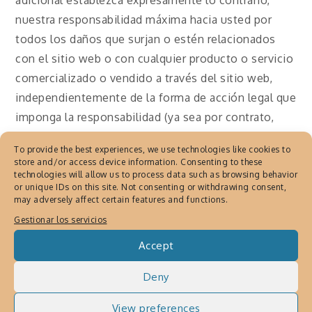
adicional establezca expresamente lo contrario,
nuestra responsabilidad máxima hacia usted por
todos los daños que surjan o estén relacionados
con el sitio web o con cualquier producto o servicio
comercializado o vendido a través del sitio web,
independientemente de la forma de acción legal que
imponga la responsabilidad (ya sea por contrato,
equidad, negligencia, conducta intencionada,
To provide the best experiences, we use technologies like cookies to
agravio o cualquier otra) se limitará a $1. Dicho
store and/or access device information. Consenting to these
límite se aplicará en conjunto a todas sus
technologies will allow us to process data such as browsing behavior
or unique IDs on this site. Not consenting or withdrawing consent,
reclamaciones, acciones y causas de acción de
may adversely affect certain features and functions.
cualquier tipo y naturaleza.
Gestionar los servicios
10. Privacidad
Accept
Deny
Para acceder a nuestro sitio web y/o servicios, es
View preferences