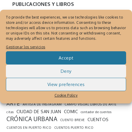
PUBLICACIONES Y LIBROS
Campo Visual, Librería
To provide the best experiences, we use technologies like cookies to
ambulante de libros de Arte
store and/or access device information. Consenting to these
technologies will allow us to process data such as browsing behavior
Mayo 18, 2015
By
Cronica Urbana
or unique IDs on this site. Not consenting or withdrawing consent,
may adversely affect certain features and functions.
Campo Visual Librería, servicio
Gestionar los servicios
especializado, a la medida y ambulante,
Accept
ideado por el artista Javier Martínez, para
venta de libros de arte
Deny
View preferences
SEARCH THE WEB
Cookie Policy
ARTE
ARTISTA DE INSTAGRAM
CAMPO VISUAL LIBROS DE ARTE
CIUDAD DE SAN JUAN
COMIC
citas
contador de cuentos
CRÓNICA URBANA
CUENTOS
CUENTO BREVE
CUENTOS EN PUERTO RICO
CUENTOS PUERTO RICO