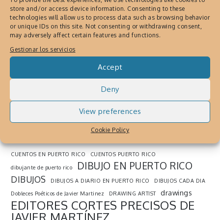
Mayo 22, 2018
By
Cronica Urbana
store and/or access device information. Consenting to these
technologies will allow us to process data such as browsing behavior
Javier Martinez, Un artista caribeño que
or unique IDs on this site. Not consenting or withdrawing consent,
may adversely affect certain features and functions.
comparte sus obras de arte y dibujo todos
Gestionar los servicios
los días en Instagram.
Accept
Deny
SEARCH THE WEB
View preferences
ARTE
ARTISTA DE INSTAGRAM
CAMPO VISUAL LIBROS DE ARTE
CIUDAD DE SAN JUAN
COMIC
citas
contador de cuentos
Cookie Policy
CRÓNICA URBANA
CUENTOS
CUENTO BREVE
CUENTOS EN PUERTO RICO
CUENTOS PUERTO RICO
DIBUJO EN PUERTO RICO
dibujante de puerto rico
DIBUJOS
DIBUJOS A DIARIO EN PUERTO RICO
DIBUJOS CADA DIA
drawings
Dobleces Poéticos de Javier Martinez
DRAWING ARTIST
EDITORES CORTES PRECISOS DE
JAVIER MARTÍNEZ