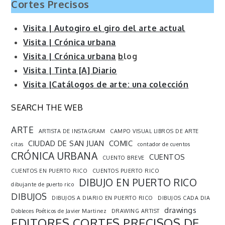
Cortes Precisos
Visita | Autogiro el giro del arte actual
Visita | Crónica urbana
Visita | Crónica urbana
b
log
Visita | Tinta [A] Diario
Visita |Catálogos de arte: una colección
SEARCH THE WEB
ARTE
ARTISTA DE INSTAGRAM
CAMPO VISUAL LIBROS DE ARTE
CIUDAD DE SAN JUAN
COMIC
citas
contador de cuentos
CRÓNICA URBANA
CUENTOS
CUENTO BREVE
CUENTOS EN PUERTO RICO
CUENTOS PUERTO RICO
DIBUJO EN PUERTO RICO
dibujante de puerto rico
DIBUJOS
DIBUJOS A DIARIO EN PUERTO RICO
DIBUJOS CADA DIA
drawings
Dobleces Poéticos de Javier Martinez
DRAWING ARTIST
EDITORES CORTES PRECISOS DE