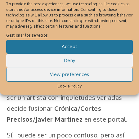
To provide the best experiences, we use technologies like cookies to
a dia de nuestra ciudad caribeña.
store and/or access device information. Consenting to these
technologies will allow us to process data such as browsing behavior
Su autor el artista
Javier Martínez
ha
or unique IDs on this site. Not consenting or withdrawing consent,
may adversely affect certain features and functions.
realizado proyectos desde las década
Gestionar los servicios
de 1990 bajo su sello
Editores Cortes
Accept
Precisos
. Al inicio del año 2002 la
Deny
intención de su autor era que fuera
View preferences
representativa del proyecto
Crónica
urbana
, y lo fue por un tiempo pero al
Cookie Policy
ser un artista con inquietudes variadas
decide fusionar
Crónica/Cortes
Precisos/Javier Martínez
en este portal.
Sí, puede ser un poco confuso, pero así