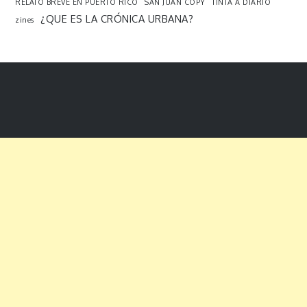
RELATO BREVE EN PUERTO RICO
SAN JUAN COPY
TINTA A DIARIO
¿QUE ES LA CRÓNICA URBANA?
zines