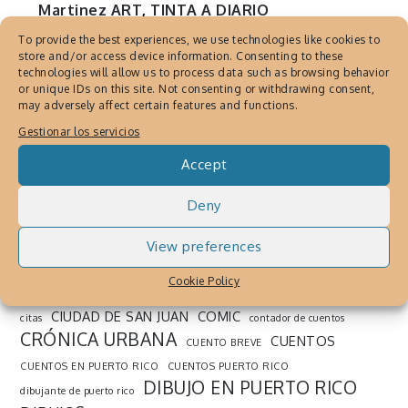
Martinez ART
,
TINTA A DIARIO
The Drawing Art of Javier
To provide the best experiences, we use technologies like cookies to
store and/or access device information. Consenting to these
Martinez
technologies will allow us to process data such as browsing behavior
or unique IDs on this site. Not consenting or withdrawing consent,
Enero 20, 2023
By
Cronica Urbana
may adversely affect certain features and functions.
El arte del dibujo de Javier Martínez, artista
Gestionar los servicios
multidisciplinario de Puerto Rico, abarca
Accept
pintura, diseño, narrativa, dibujo y caricatura.
Deny
View preferences
SEARCH THE WEB
Cookie Policy
ARTE
ARTISTA DE INSTAGRAM
CAMPO VISUAL LIBROS DE ARTE
CIUDAD DE SAN JUAN
COMIC
citas
contador de cuentos
CRÓNICA URBANA
CUENTOS
CUENTO BREVE
CUENTOS EN PUERTO RICO
CUENTOS PUERTO RICO
DIBUJO EN PUERTO RICO
dibujante de puerto rico