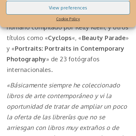
persuasiones, «
Underworld
«, un viaje
View preferences
desde el siglo pasado sobre el cuerpo
Cookie Policy
humano compilado por Kelly Klein, y otros
títulos como «
Cyclops
«, «
Beauty Parade
»
y «
Portraits: Portraits in Contemporary
Photography
» de 23 fotógrafos
internacionales.
«Básicamente siempre he coleccionado
libros de arte contemporáneo y vi la
oportunidad de tratar de ampliar un poco
la oferta de las librerías que no se
arriesgan con libros muy extraños o de