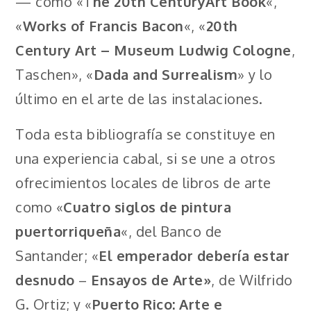
— como «T
he 20th CenturyArt Book
«,
«
Works of Francis Bacon
«, «
20th
Century Art – Museum Ludwig Cologne
,
Taschen», «
Dada and Surrealism
» y lo
último en el arte de las instalaciones.
Toda esta bibliografía se constituye en
una experiencia cabal, si se une a otros
ofrecimientos locales de libros de arte
como «
Cuatro siglos de pintura
puertorriqueña
«, del Banco de
Santander; «
El emperador debería estar
desnudo
–
Ensayos de Arte»
, de Wilfrido
G. Ortiz; y «
Puerto Rico: Arte e