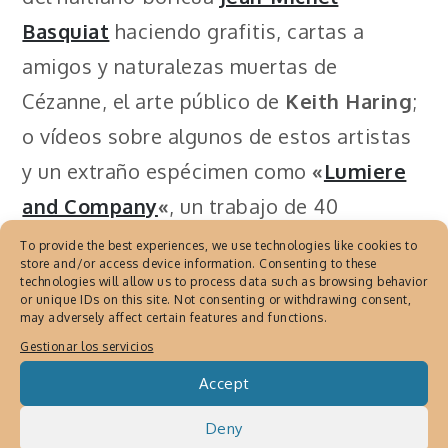
Basquiat
haciendo grafitis, cartas a
amigos y naturalezas muertas de
Cézanne, el arte público de
Keith Haring
;
o vídeos sobre algunos de estos artistas
y un extraño espécimen como
«
Lumiere
and Company
«
, un trabajo de 40
directores utilizando la cámara de los
To provide the best experiences, we use technologies like cookies to
store and/or access device information. Consenting to these
hermanos franceses que dieron vida al
technologies will allow us to process data such as browsing behavior
or unique IDs on this site. Not consenting or withdrawing consent,
cine.
may adversely affect certain features and functions.
Gestionar los servicios
Entre otros temas, en fotografia, hay
Accept
volúmenes de la Boston School,
Deny
fotografía japonesa de todo tipo de