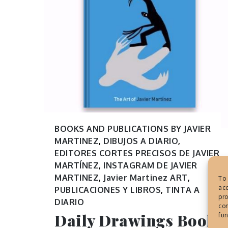
BOOKS AND PUBLICATIONS BY JAVIER
MARTINEZ
,
DIBUJOS A DIARIO
,
EDITORES CORTES PRECISOS DE JAVIER
MARTÍNEZ
,
INSTAGRAM DE JAVIER
MARTINEZ
,
Javier Martinez ART
,
To 
acc
PUBLICACIONES Y LIBROS
,
TINTA A
pro
DIARIO
con
Daily Drawings Book,
fun