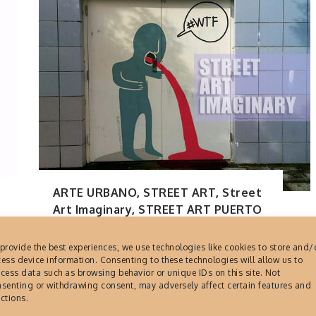
ARTE URBANO
,
STREET ART
,
Street
Art Imaginary
,
STREET ART PUERTO
RICO
,
URBAN ART
Street Art Imaginary,
provide the best experiences, we use technologies like cookies to store and/
ess device information. Consenting to these technologies will allow us to
ilusión artística en
cess data such as browsing behavior or unique IDs on this site. Not
senting or withdrawing consent, may adversely affect certain features and
paredes de la ciudad
ctions.