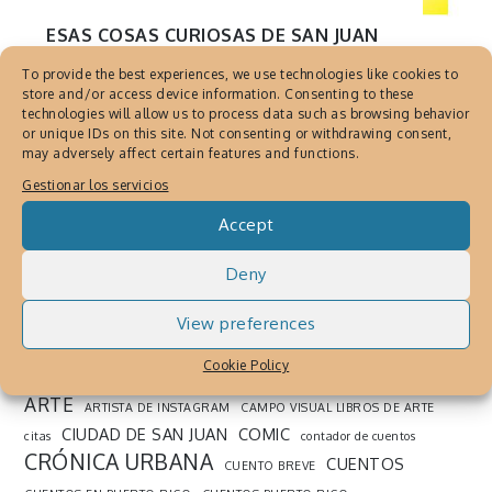
ESAS COSAS CURIOSAS DE SAN JUAN
Esas Cosas Curiosas de San
To provide the best experiences, we use technologies like cookies to
Juan, Puerto Rico
store and/or access device information. Consenting to these
technologies will allow us to process data such as browsing behavior
or unique IDs on this site. Not consenting or withdrawing consent,
Julio 23, 2015
By
Cronica Urbana
may adversely affect certain features and functions.
San Juan es una ciudad con historia y de una
Gestionar los servicios
belleza majestuosa. Deseamos compartir
Accept
con el mundo esas cosas curiosas que
suceden en la ciudad
Deny
View preferences
SEARCH THE WEB
Cookie Policy
ARTE
ARTISTA DE INSTAGRAM
CAMPO VISUAL LIBROS DE ARTE
CIUDAD DE SAN JUAN
COMIC
citas
contador de cuentos
CRÓNICA URBANA
CUENTOS
CUENTO BREVE