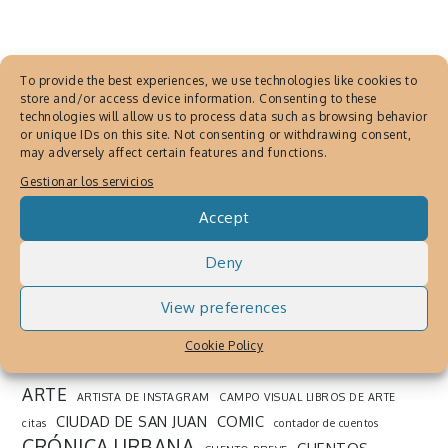
PUBLICACIONES DE JAVIER MARTINEZ
,
To provide the best experiences, we use technologies like cookies to
REDES SOCIALES
store and/or access device information. Consenting to these
¿Que es la Crónica Urbana?
technologies will allow us to process data such as browsing behavior
or unique IDs on this site. Not consenting or withdrawing consent,
Mayo 22, 2018
By
Cronica Urbana
may adversely affect certain features and functions.
Gestionar los servicios
Crónica urbana portal de Editores Cortes
Precisos. Conoce sus proyectos e
Accept
informacion acerca de esta editorial
Deny
independiente
View preferences
Cookie Policy
SEARCH THE WEB
ARTE
ARTISTA DE INSTAGRAM
CAMPO VISUAL LIBROS DE ARTE
CIUDAD DE SAN JUAN
COMIC
citas
contador de cuentos
CRÓNICA URBANA