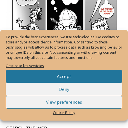
To provide the best experiences, we use technologies like cookies to
store and/or access device information. Consenting to these
technologies will allow us to process data such as browsing behavior
or unique IDs on this site. Not consenting or withdrawing consent,
COMICS PUERTO RICO
,
CRUDA REALIDAD
may adversely affect certain features and functions.
BY JAVIER MARTINEZ
Gestionar los servicios
Cruda Realidad, webcómic o
Comic Strip Social
Accept
Julio 23, 2015
By
Cronica Urbana
Deny
Cruda realidad, webcómic que narra
View preferences
situaciones en la política y en lo social.
Cookie Policy