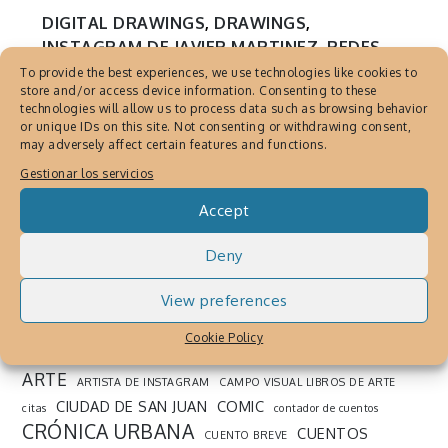
DIGITAL DRAWINGS
,
DRAWINGS
,
INSTAGRAM DE JAVIER MARTINEZ
,
REDES
SOCIALES
,
SOCIAL NETWORKS
To provide the best experiences, we use technologies like cookies to
store and/or access device information. Consenting to these
Javier Martínez, Portafolio
technologies will allow us to process data such as browsing behavior
artístico en Instagram
or unique IDs on this site. Not consenting or withdrawing consent,
may adversely affect certain features and functions.
Mayo 22, 2018
By
Cronica Urbana
Gestionar los servicios
Javier Martinez, Un artista caribeño que
Accept
comparte sus obras de arte y dibujo todos
Deny
los días en Instagram.
View preferences
SEARCH THE WEB
Cookie Policy
ARTE
ARTISTA DE INSTAGRAM
CAMPO VISUAL LIBROS DE ARTE
CIUDAD DE SAN JUAN
COMIC
citas
contador de cuentos
CRÓNICA URBANA
CUENTOS
CUENTO BREVE