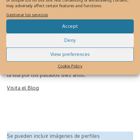
or unique IDs on this site. Not consenting or withdrawing consent,
Autogiro el giro del arte
may adversely affect certain features and functions.
actual
es el blog que
Gestionar los servicios
documenta la escena cultural
Accept
en
Puerto Rico
. Se publica
desde el
año 1999
. En esta
Deny
bitácora encontrarás
View preferences
comunicados de prensa, entrevistas, reseñas,
vídeos y fotografía de las actividades culturales en
Cookie Policy
la isla por los pasados diez años.
Visita el Blog
Se pueden incluir imágenes de perfiles