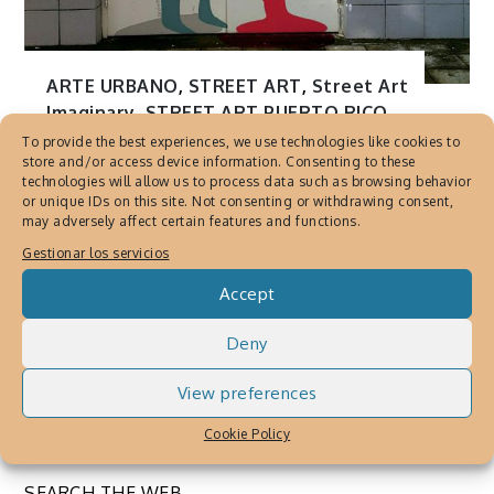
ARTE URBANO
,
STREET ART
,
Street Art
Imaginary
,
STREET ART PUERTO RICO
,
URBAN ART
To provide the best experiences, we use technologies like cookies to
store and/or access device information. Consenting to these
Street Art Imaginary, ilusión
technologies will allow us to process data such as browsing behavior
artística en paredes de la
or unique IDs on this site. Not consenting or withdrawing consent,
may adversely affect certain features and functions.
ciudad
Gestionar los servicios
Noviembre 6, 2018
By
Cronica Urbana
Accept
Street Art Imaginary o Street Art Illusion,
Deny
propone obras de Javier Martínez en
espacios de la ciudad, fantasía, urbanismo,
View preferences
fotografía y arte
Cookie Policy
SEARCH THE WEB