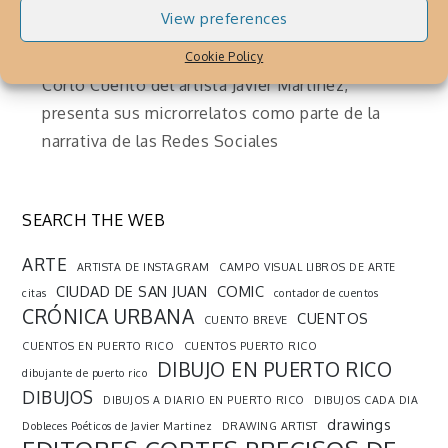
Redes Sociales
View preferences
Julio 30, 2019
By
Cronica Urbana
Cookie Policy
Corto Cuento del artista Javier Martinez,
presenta sus microrrelatos como parte de la
narrativa de las Redes Sociales
SEARCH THE WEB
ARTE
ARTISTA DE INSTAGRAM
CAMPO VISUAL LIBROS DE ARTE
CIUDAD DE SAN JUAN
COMIC
citas
contador de cuentos
CRÓNICA URBANA
CUENTOS
CUENTO BREVE
CUENTOS EN PUERTO RICO
CUENTOS PUERTO RICO
DIBUJO EN PUERTO RICO
dibujante de puerto rico
DIBUJOS
DIBUJOS A DIARIO EN PUERTO RICO
DIBUJOS CADA DIA
drawings
Dobleces Poéticos de Javier Martinez
DRAWING ARTIST