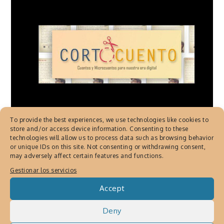
To provide the best experiences, we use technologies like cookies to
CUENTOS
,
CUENTOS CORTOS DE JAVIER
store and/or access device information. Consenting to these
technologies will allow us to process data such as browsing behavior
MARTINEZ
,
LITERATURA
,
LITERATURE
,
or unique IDs on this site. Not consenting or withdrawing consent,
MICROCUENTOS
,
MICROCUENTOS DE
may adversely affect certain features and functions.
JAVIER MARTINEZ
,
MICRORRELATO
,
MINI
Gestionar los servicios
STORIES
,
RELATOS CORTOS
,
SHORT
STORIES
Accept
Corto Cuento de Javier
Deny
Martinez, Narrativa para