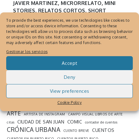
JAVIER MARTINEZ
,
MICRORRELATO
,
MINI
STORIES
,
RELATOS CORTOS
,
SHORT
STORIES
To provide the best experiences, we use technologies like cookies to
Corto Cuento de Javier
store and/or access device information. Consenting to these
technologies will allow us to process data such as browsing behavior
Martinez, Narrativa para
or unique IDs on this site. Not consenting or withdrawing consent,
Redes Sociales
may adversely affect certain features and functions.
Gestionar los servicios
Julio 30, 2019
By
Cronica Urbana
Accept
Corto Cuento del artista Javier Martinez,
presenta sus microrrelatos como parte de la
Deny
narrativa de las Redes Sociales
View preferences
SEARCH THE WEB
Cookie Policy
ARTE
ARTISTA DE INSTAGRAM
CAMPO VISUAL LIBROS DE ARTE
CIUDAD DE SAN JUAN
COMIC
citas
contador de cuentos
CRÓNICA URBANA
CUENTOS
CUENTO BREVE
CUENTOS EN PUERTO RICO
CUENTOS PUERTO RICO