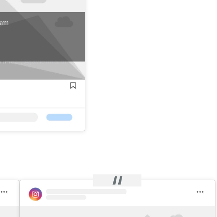
gram
A post shared by Art & Drawings by Artist Javier Martinez (@javiermartinezarte)