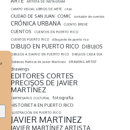
ARTE
ARTISTA DE INSTAGRAM
CAMPO VISUAL LIBROS DE ARTE
citas
CIUDAD DE SAN JUAN
COMIC
contador de cuentos
CRÓNICA URBANA
CUENTO BREVE
CUENTOS
CUENTOS EN PUERTO RICO
CUENTOS PUERTO RICO
dibujante de puerto rico
DIBUJO EN PUERTO RICO
DIBUJOS
DIBUJOS A DIARIO EN PUERTO RICO
DIBUJOS CADA DIA
Dobleces Poéticos de Javier Martinez
DRAWING ARTIST
or
drawings
EDITORES CORTES
PRECISOS DE JAVIER
MARTÍNEZ
fotografia
EMPRESARIO CULTURAL
HISTORIETA EN PUERTO RICO
s
ILUSTRACIÓN EN PUERTO RICO
JAVIER MARTINEZ
JAVIER MARTÍNEZ ARTISTA