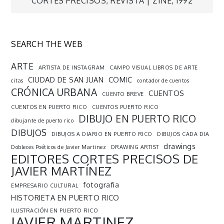
CORTES PRECISOS, REVISTA | ZINE, 1992
de
entradas
SEARCH THE WEB
ARTE
ARTISTA DE INSTAGRAM
CAMPO VISUAL LIBROS DE ARTE
CIUDAD DE SAN JUAN
COMIC
citas
contador de cuentos
CRÓNICA URBANA
CUENTOS
CUENTO BREVE
CUENTOS EN PUERTO RICO
CUENTOS PUERTO RICO
DIBUJO EN PUERTO RICO
dibujante de puerto rico
DIBUJOS
DIBUJOS A DIARIO EN PUERTO RICO
DIBUJOS CADA DIA
drawings
Dobleces Poéticos de Javier Martinez
DRAWING ARTIST
EDITORES CORTES PRECISOS DE
JAVIER MARTÍNEZ
fotografia
EMPRESARIO CULTURAL
HISTORIETA EN PUERTO RICO
ILUSTRACIÓN EN PUERTO RICO
JAVIER MARTINEZ