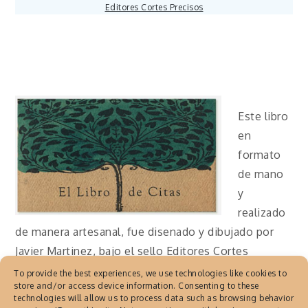
Editores Cortes Precisos
Este libro
en
formato
de mano
y
realizado
de manera artesanal, fue disenado y dibujado por
Javier Martinez, bajo el sello Editores Cortes
Precisos.
To provide the best experiences, we use technologies like cookies to
store and/or access device information. Consenting to these
El Libro de citas
incluye citas o extractos de
technologies will allow us to process data such as browsing behavior