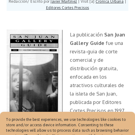
Redacción/ Escrito por
Javier Martínez
| Visit [a]
Cronica Urbana
|
Editores Cortes Precisos
La publicación
San Juan
Gallery Guide
fue una
revista-guia de corte
comercial y de
distribución gratuita,
enfocada en los
atractivos culturales de
la isleta de San Juan,
publicada por Editores
Cortes Precisos en 1997.
To provide the best experiences, we use technologies like cookies to
La revista tuvo una
store and/or access device information. Consenting to these
technologies will allow us to process data such as browsing behavior
edición. En esa única edición, su contenido incluía