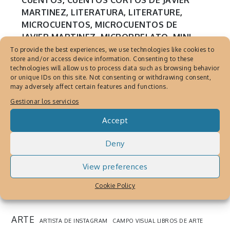
MARTINEZ
,
LITERATURA
,
LITERATURE
,
MICROCUENTOS
,
MICROCUENTOS DE
JAVIER MARTINEZ
,
MICRORRELATO
,
MINI
STORIES
,
RELATOS CORTOS
,
SHORT
To provide the best experiences, we use technologies like cookies to
store and/or access device information. Consenting to these
STORIES
technologies will allow us to process data such as browsing behavior
Corto Cuento de Javier
or unique IDs on this site. Not consenting or withdrawing consent,
may adversely affect certain features and functions.
Martinez, Narrativa para
Gestionar los servicios
Redes Sociales
Accept
Julio 30, 2019
By
Cronica Urbana
Corto Cuento del artista Javier Martinez,
Deny
presenta sus microrrelatos como parte de la
View preferences
narrativa de las Redes Sociales
Cookie Policy
SEARCH THE WEB
ARTE
ARTISTA DE INSTAGRAM
CAMPO VISUAL LIBROS DE ARTE