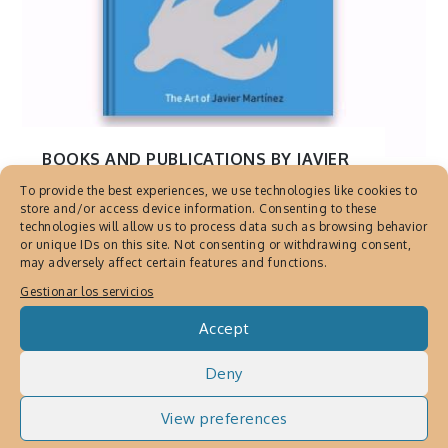
BOOKS AND PUBLICATIONS BY JAVIER
MARTINEZ
,
DIBUJOS A DIARIO
,
EDITORES
To provide the best experiences, we use technologies like cookies to
CORTES PRECISOS DE JAVIER MARTÍNEZ
,
store and/or access device information. Consenting to these
technologies will allow us to process data such as browsing behavior
INSTAGRAM DE JAVIER MARTINEZ
,
Javier
or unique IDs on this site. Not consenting or withdrawing consent,
Martinez ART
,
PUBLICACIONES Y LIBROS
,
may adversely affect certain features and functions.
TINTA A DIARIO
Gestionar los servicios
Daily Drawings Book, The Art
Accept
of Javier Martínez
Julio 30, 2019
By
Cronica Urbana
Deny
Daily Drawings book, The Art of Javier
View preferences
Martínez, recopila los dibujos del artista