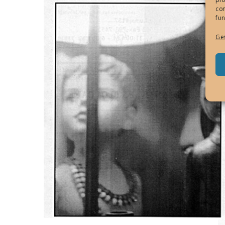
con
fun
Ges