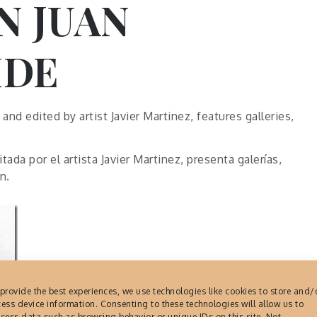
N JUAN
IDE
nd edited by artist Javier Martinez, features galleries,
tada por el artista Javier Martinez, presenta galerías,
n.
provide the best experiences, we use technologies like cookies to store and/
ess device information. Consenting to these technologies will allow us to
cess data such as browsing behavior or unique IDs on this site. Not