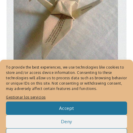
To provide the best experiences, we use technologies like cookies to
store and/or access device information. Consenting to these
BOOKS AND PUBLICATIONS BY JAVIER
technologies will allow us to process data such as browsing behavior
MARTINEZ
,
DOBLECES POÉTICOS BY
or unique IDs on this site. Not consenting or withdrawing consent,
may adversely affect certain features and functions.
JAVIER MARTINEZ
,
EDITORES CORTES
PRECISOS DE JAVIER MARTÍNEZ
,
Javier
Gestionar los servicios
Martinez ART
,
POESÍA
,
PUBLICACIONES
Accept
DE JAVIER MARTINEZ
,
PUBLICACIONES Y
LIBROS
Deny
Dobleces Poéticos, poesía y