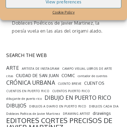
origami por Javier Martínez
View preferences
Julio 23, 2015
By
Cronica Urbana
Cookie Policy
Dobleces Poéticos de Javier Martinez, la
poesía vuela en las alas del origami alado.
SEARCH THE WEB
ARTE
ARTISTA DE INSTAGRAM
CAMPO VISUAL LIBROS DE ARTE
CIUDAD DE SAN JUAN
COMIC
citas
contador de cuentos
CRÓNICA URBANA
CUENTOS
CUENTO BREVE
CUENTOS EN PUERTO RICO
CUENTOS PUERTO RICO
DIBUJO EN PUERTO RICO
dibujante de puerto rico
DIBUJOS
DIBUJOS A DIARIO EN PUERTO RICO
DIBUJOS CADA DIA
drawings
Dobleces Poéticos de Javier Martinez
DRAWING ARTIST
EDITORES CORTES PRECISOS DE