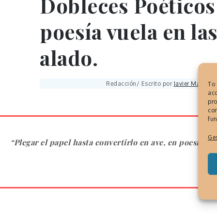
Dobleces Poéticos 
poesía vuela en la
alado.
Redacción/ Escrito por
Javier Martínez
To 
acc
pro
con
fun
Ges
“Plegar el papel hasta convertirlo en ave, en poesía pa
mens