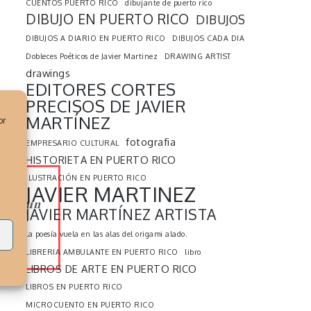
CUENTOS PUERTO RICO
dibujante de puerto rico
DIBUJO EN PUERTO RICO
DIBUJOS
DIBUJOS A DIARIO EN PUERTO RICO
DIBUJOS CADA DIA
Dobleces Poéticos de Javier Martinez
DRAWING ARTIST
drawings
EDITORES CORTES
PRECISOS DE JAVIER
MARTÍNEZ
or
fotografia
EMPRESARIO CULTURAL
HISTORIETA EN PUERTO RICO
ILUSTRACIÓN EN PUERTO RICO
JAVIER MARTINEZ
uerpo un
JAVIER MARTÍNEZ ARTISTA
s
la poesía vuela en las alas del origami alado.
LIBRERIA AMBULANTE EN PUERTO RICO
libro
LIBROS DE ARTE EN PUERTO RICO
LIBROS EN PUERTO RICO
MICROCUENTO EN PUERTO RICO