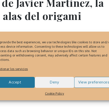
de Javier Martinez, la
s alas del origami
| Visit [a]
Cronica Urbana
|
Editores Cortes Precisos
provide the best experiences, we use technologies like cookies to store and/
ess device information. Consenting to these technologies will allow us to
cess data such as browsing behavior or unique IDs on this site. Not
senting or withdrawing consent, may adversely affect certain features and
ctions.
tionar los servicios
ra el tacto, con la misión milenaria de llevar atado a su c
aje para otros”
Accept
Deny
View preference
Cookie Policy