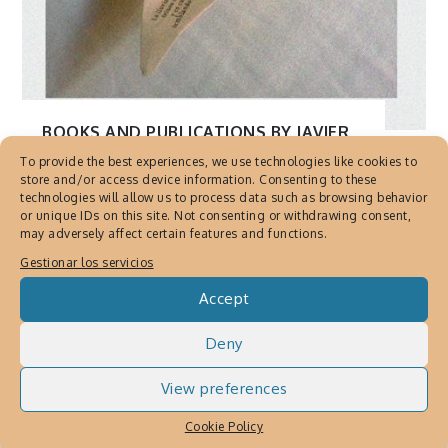
BOOKS AND PUBLICATIONS BY JAVIER
MARTINEZ
,
DOBLECES POÉTICOS BY
To provide the best experiences, we use technologies like cookies to
JAVIER MARTINEZ
,
EDITORES CORTES
store and/or access device information. Consenting to these
technologies will allow us to process data such as browsing behavior
PRECISOS DE JAVIER MARTÍNEZ
,
Javier
or unique IDs on this site. Not consenting or withdrawing consent,
Martinez ART
,
POESÍA
,
PUBLICACIONES
may adversely affect certain features and functions.
DE JAVIER MARTINEZ
,
PUBLICACIONES Y
Gestionar los servicios
LIBROS
Accept
Dobleces Poéticos, poesía y
origami por Javier Martínez
Deny
Julio 23, 2015
By
Cronica Urbana
View preferences
Dobleces Poéticos de Javier Martinez, la
Cookie Policy
poesía vuela en las alas del origami alado.