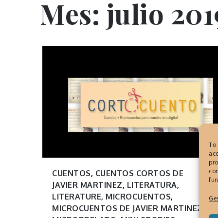
Mes:
julio 201
To 
acc
pro
con
CUENTOS
,
CUENTOS CORTOS DE
fun
JAVIER MARTINEZ
,
LITERATURA
,
LITERATURE
,
MICROCUENTOS
,
Ges
MICROCUENTOS DE JAVIER MARTINEZ
,