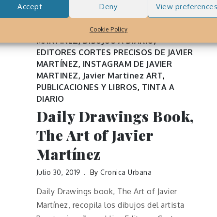
Accept
Deny
View preference
BOOKS AND PUBLICATIONS BY JAVIER
Cookie Policy
MARTINEZ
,
DIBUJOS A DIARIO
,
EDITORES CORTES PRECISOS DE JAVIER
MARTÍNEZ
,
INSTAGRAM DE JAVIER
MARTINEZ
,
Javier Martinez ART
,
PUBLICACIONES Y LIBROS
,
TINTA A
DIARIO
Daily Drawings Book,
The Art of Javier
Martínez
Julio 30, 2019
By
Cronica Urbana
Daily Drawings book, The Art of Javier
Martínez, recopila los dibujos del artista